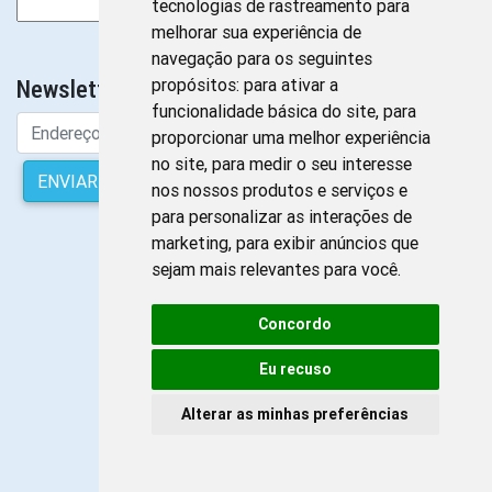
Pesquisar
tecnologias de rastreamento para
por:
melhorar sua experiência de
Sem Banners para exibir
navegação para os seguintes
propósitos:
para ativar a
Newsletter da Enfermagem
funcionalidade básica do site
,
para
proporcionar uma melhor experiência
no site
,
para medir o seu interesse
ENVIAR
nos nossos produtos e serviços e
para personalizar as interações de
marketing
,
para exibir anúncios que
sejam mais relevantes para você
.
Concordo
Eu recuso
Alterar as minhas preferências