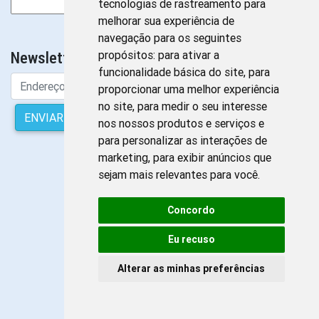
Pesquisar
tecnologias de rastreamento para
por:
melhorar sua experiência de
Sem Banners para exibir
navegação para os seguintes
propósitos:
para ativar a
Newsletter da Enfermagem
funcionalidade básica do site
,
para
proporcionar uma melhor experiência
no site
,
para medir o seu interesse
ENVIAR
nos nossos produtos e serviços e
para personalizar as interações de
marketing
,
para exibir anúncios que
sejam mais relevantes para você
.
Concordo
Eu recuso
Alterar as minhas preferências