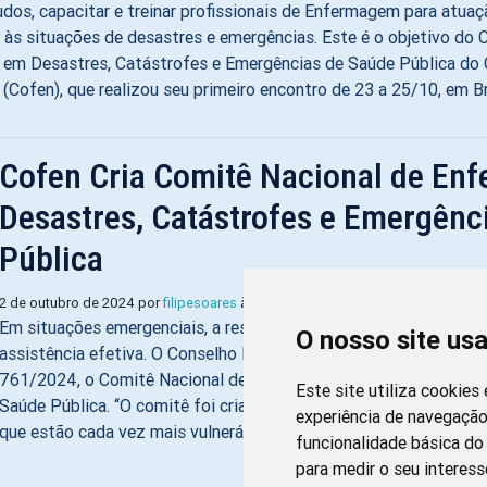
udos, capacitar e treinar profissionais de Enfermagem para atua
às situações de desastres e emergências. Este é o objetivo do 
em Desastres, Catástrofes e Emergências de Saúde Pública do 
Cofen), que realizou seu primeiro encontro de 23 a 25/10, em Br
Cofen Cria Comitê Nacional de E
Desastres, Catástrofes e Emergênc
Pública
Imprimir
2 de outubro de 2024 por
filipesoares
às 08:53
Em situações emergenciais, a resposta rápida e coordenada é f
O nosso site us
assistência efetiva. O Conselho Federal de Enfermagem institui
761/2024, o Comitê Nacional de Enfermagem em Desastres, Cat
Este site utiliza cookies
Saúde Pública. “O comitê foi criado pela necessidade de assisti
experiência de navegação
que estão cada vez mais vulneráveis a […]
funcionalidade básica do 
para medir o seu interess