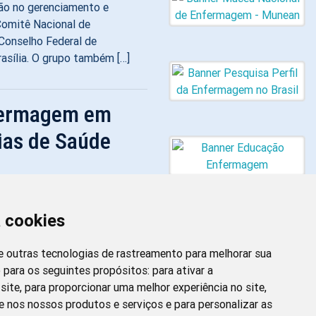
ção no gerenciamento e
Comitê Nacional de
Conselho Federal de
asília. O grupo também […]
nfermagem em
ias de Saúde
undamental para uma
a cookies
u, por meio da Resolução
ástrofes e Emergências de
 e outras tecnologias de rastreamento para melhorar sua
r profissionais de Enfermagem
 para os seguintes propósitos:
para ativar a
site
,
para proporcionar uma melhor experiência no site
,
Newsletter da
e nos nossos produtos e serviços e para personalizar as
Enfermagem