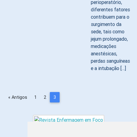
perioperatório,
diferentes fatores
contribuem para o
surgimento da
sede, tais como
jejum prolongado,
medicações
anestésicas,
perdas sanguíneas
e a intubação […]
« Antigos
1
2
3