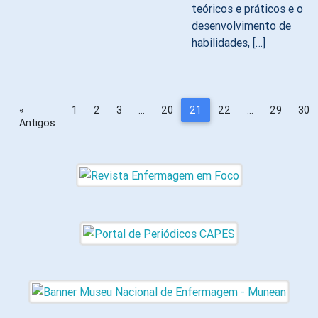
teóricos e práticos e o
desenvolvimento de
habilidades, […]
«
1
2
3
…
20
21
22
…
29
30
Antigos