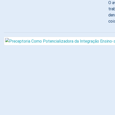
O a
tra
den
coi