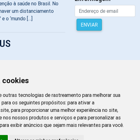
nção à saúde no Brasil. No
haver um distanciamento
’ e o ‘mundo […]
ENVIAR
SUS
alecimento de Ações de
icipar do programa quem
r o […]
a cookies
 e outras tecnologias de rastreamento para melhorar sua
 para os seguintes propósitos:
para ativar a
site
,
para proporcionar uma melhor experiência no site
,
e nos nossos produtos e serviços e para personalizar as
para exibir anúncios que sejam mais relevantes para você
.