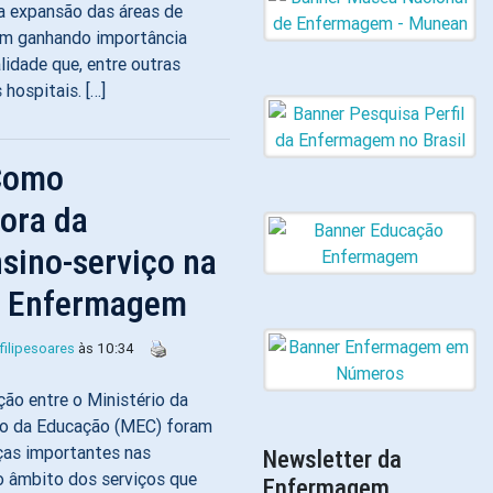
a expansão das áreas de
vem ganhando importância
lidade que, entre outras
hospitais. […]
 Como
dora da
sino-serviço na
 Enfermagem
filipesoares
às 10:34
ação entre o Ministério da
io da Educação (MEC) foram
ças importantes nas
Newsletter da
o âmbito dos serviços que
Enfermagem