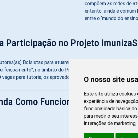
compõem as redes de ate
entanto, ainda é comum 
entre o ‘mundo do ensino
ra Participação no Projeto Imuniza
Tutores(as) Bolsistas para atuarem como tutores do curso “Fort
Aperfeiçoamento”, no âmbito do Projeto ImunizaSUS. Podem part
 vagas para tutoria, os aprovados remanescentes poderão compo
O nosso site us
Este site utiliza cookies
nda Como Funciona e Onde Fazer
experiência de navegação
funcionalidade básica do 
para medir o seu interess
interações de marketing
,