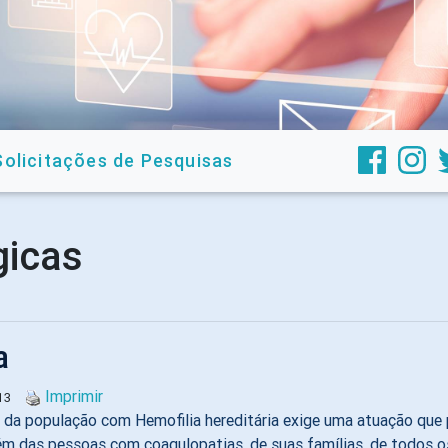
Solicitações de Pesquisas
icas
a
Imprimir
13
da população com Hemofilia hereditária exige uma atuação que 
m das pessoas com coagulopatias, de suas famílias, de todos os