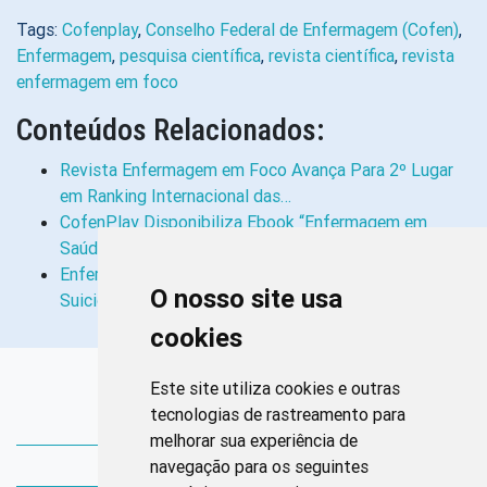
Tags:
Cofenplay
,
Conselho Federal de Enfermagem (Cofen)
,
Enfermagem
,
pesquisa científica
,
revista científica
,
revista
enfermagem em foco
Conteúdos Relacionados:
Revista Enfermagem em Foco Avança Para 2º Lugar
em Ranking Internacional das…
CofenPlay Disponibiliza Ebook “Enfermagem em
Saúde da Mulher na Atenção Básica”
Enfermagem Solidária Vai Abordar “Comportamento
O nosso site usa
Suicida” Durante Live no CofenPlay
cookies
Links Rápidos
Este site utiliza cookies e outras
tecnologias de rastreamento para
Bibliotecas Corens
melhorar sua experiência de
navegação para os seguintes
Bases da Saúde