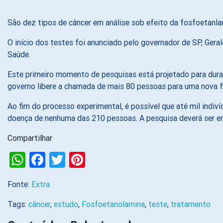
São dez tipos de câncer em análise sob efeito da fosfoetanl
O início dos testes foi anunciado pelo governador de SP, Gera
Saúde.
Este primeiro momento de pesquisas está projetado para durar
governo libere a chamada de mais 80 pessoas para uma nova f
Ao fim do processo experimental, é possível que até mil indi
doença de nenhuma das 210 pessoas. A pesquisa deverá ser en
Compartilhar
WhatsApp
Facebook
Twitter
Pinterest
Fonte:
Extra
Tags:
câncer
,
estudo
,
Fosfoetanolamina
,
teste
,
tratamento