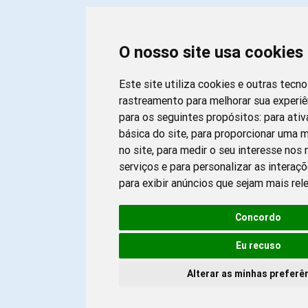
O nosso site usa cookies
Este site utiliza cookies e outras tecn
rastreamento para melhorar sua experi
para os seguintes propósitos:
para ativ
básica do site
,
para proporcionar uma m
no site
,
para medir o seu interesse nos
serviços e para personalizar as interaç
para exibir anúncios que sejam mais rel
Concordo
Eu recuso
Alterar as minhas preferê