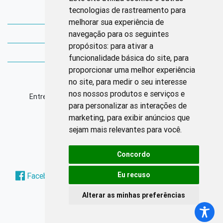
tecnologias de rastreamento para
Bibliotecas Corens
melhorar sua experiência de
navegação para os seguintes
Bases da Saúde
propósitos:
para ativar a
Bases de conhecimento
funcionalidade básica do site
,
para
proporcionar uma melhor experiência
Endereço
no site
,
para medir o seu interesse
nos nossos produtos e serviços e
Entrequadra Sul 208/209, Asa Sul, CEP: 70390-100
para personalizar as interações de
marketing
,
para exibir anúncios que
Horário de Funcionamento
sejam mais relevantes para você
.
Segunda à sexta: 8h às 17h
Concordo
Redes Sociais
Eu recuso
Facebook
Instagram
Twitter
Pinterest
Alterar as minhas preferências