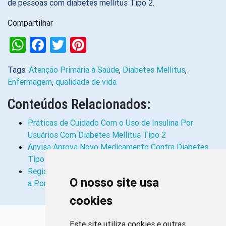
de pessoas com diabetes mellitus Tipo 2.
Compartilhar
WhatsApp
Facebook
Twitter
Pinterest
Tags:
Atenção Primária à Saúde
,
Diabetes Mellitus
,
Enfermagem
,
qualidade de vida
Conteúdos Relacionados:
Práticas de Cuidado Com o Uso de Insulina Por
Usuários Com Diabetes Mellitus Tipo 2
Anvisa Aprova Novo Medicamento Contra Diabetes
Tipo 2
Registro da Assistência de Enfermagem em Consultas
O nosso site usa
a Portadores de Diabetes…
cookies
Links Rápidos
Este site utiliza cookies e outras