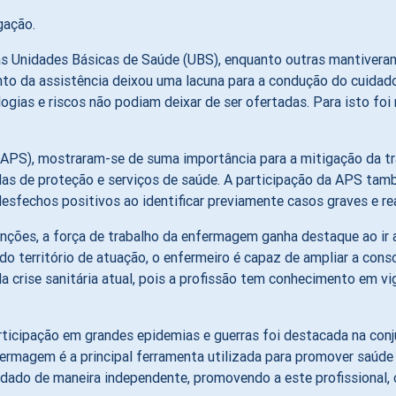
gação.
Unidades Básicas de Saúde (UBS), enquanto outras mantiveram-s
to da assistência deixou uma lacuna para a condução do cuidado
ogias e riscos não podiam deixar de ser ofertadas. Para isto fo
(APS), mostraram-se de suma importância para a mitigação da t
das de proteção e serviços de saúde. A participação da APS tamb
esfechos positivos ao identificar previamente casos graves e re
nções, a força de trabalho da enfermagem ganha destaque ao ir al
o território de atuação, o enfermeiro é capaz de ampliar a consc
rise sanitária atual, pois a profissão tem conhecimento em vig
ticipação em grandes epidemias e guerras foi destacada na con
fermagem é a principal ferramenta utilizada para promover saúde 
idado de maneira independente, promovendo a este profissional, c