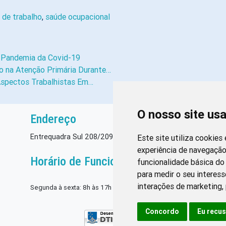
 de trabalho
,
saúde ocupacional
a Pandemia da Covid-19
o na Atenção Primária Durante…
 Aspectos Trabalhistas Em…
O nosso site us
Endereço
Entrequadra Sul 208/209, Asa Sul, CEP: 70390-100
Este site utiliza cookies
experiência de navegação
Horário de Funcionamento
funcionalidade básica do 
para medir o seu interess
interações de marketing
,
Segunda à sexta: 8h às 17h
Concordo
Eu recu