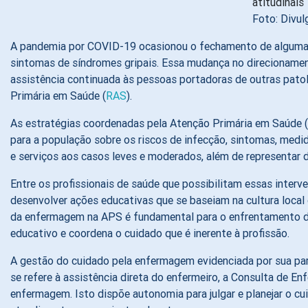
Foto: Divul
A pandemia por COVID-19 ocasionou o fechamento de algumas 
sintomas de síndromes gripais. Essa mudança no direcionamen
assistência continuada às pessoas portadoras de outras patol
Primária em Saúde (
RAS
).
As estratégias coordenadas pela Atenção Primária em Saúde 
para a população sobre os riscos de infecção, sintomas, medi
e serviços aos casos leves e moderados, além de representar d
Entre os profissionais de saúde que possibilitam essas interve
desenvolver ações educativas que se baseiam na cultura local d
da enfermagem na APS é fundamental para o enfrentamento da c
educativo e coordena o cuidado que é inerente à profissão.
A gestão do cuidado pela enfermagem evidenciada por sua par
se refere à assistência direta do enfermeiro, a Consulta de En
enfermagem. Isto dispõe autonomia para julgar e planejar o cu