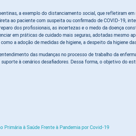
pentinas, a exemplo do distanciamento social, que refletiram 
direta ao paciente com suspeita ou confirmado de COVID-19, int
 preparo dos profissionais, as incertezas e o medo da doença cons
nciar em práticas de cuidado mais seguras, adotadas mesmo apó
m como a adoção de medidas de higiene, a despeito da higiene d
no entendimento das mudanças no processo de trabalho da enferm
suporte à cenários desafiadores. Dessa forma, o objetivo do est
o Primária à Saúde Frente à Pandemia por Covid-19