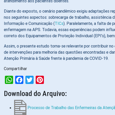
atendimento aos pacientes doentes.
Diante do exposto, o cenário pandêmico exigiu adaptações re
nos seguintes aspectos: sobrecarga de trabalho, assistência 
Informação e Comunicação (
TICs
). Paralelamente, a falta de
enfermagem na APS. Todavia, essas experiências podem influe
correto dos Equipamentos de Proteção Individual (EPI’s), be
Assim, o presente estudo torna-se relevante por contribuir 
de intervenções para melhoria das questões encontradas e dar 
Atenção Primária à Saúde frente à pandemia de COVID-19.
Compartilhar
WhatsApp
Facebook
Twitter
Pinterest
Download do Arquivo:
Processo de Trabalho das Enfermeiras da Atençã