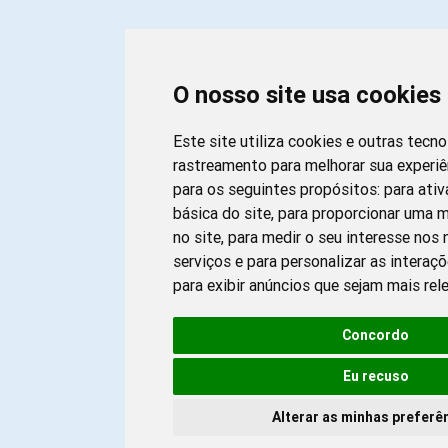
O nosso site usa cookies
Este site utiliza cookies e outras tecn
rastreamento para melhorar sua experi
para os seguintes propósitos:
para ativ
básica do site
,
para proporcionar uma m
no site
,
para medir o seu interesse nos
serviços e para personalizar as interaç
para exibir anúncios que sejam mais rel
Concordo
Eu recuso
Alterar as minhas preferê