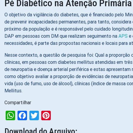
Pé Diabético na Atenção Primária
O objetivo da vigilância do diabetes, que é financiado pelo Mi
de prevenir incapacidades permanentes, para tanto, considera 
próximo da população e é responsável pelo cuidado longitudina
DAP em pessoas com DM que realizam seguimento na
APS
e 
necessidades, é parte das propostas nacionais e locais para
Nesse contexto, a questão de pesquisa foi: Qual a proporção de
clínicas, em pessoas com diabetes mellitus atendidas em trê
de neuropatia e doença arterial periférica e estas apresentam
como objetivo avaliar a proporção de evidências de neuropatia e
vida (uso de fumo, uso de álcool), clínicas (índice de massa 
Mellitus.
Compartilhar
WhatsApp
Facebook
Twitter
Pinterest
Download do Arquivo: