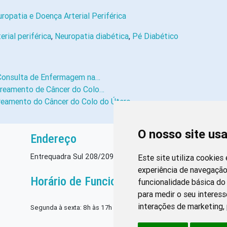
opatia e Doença Arterial Periférica
erial periférica
,
Neuropatia diabética
,
Pé Diabético
Consulta de Enfermagem na…
streamento de Câncer do Colo…
treamento do Câncer do Colo do Útero
O nosso site us
Endereço
Entrequadra Sul 208/209, Asa Sul, CEP: 70390-100
Este site utiliza cookies
experiência de navegação
Horário de Funcionamento
funcionalidade básica do 
para medir o seu interess
interações de marketing
,
Segunda à sexta: 8h às 17h