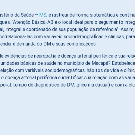
nistério da Saúde –
MS
, é rastrear de forma sistemática e contí
que a “Atenção Básica-AB é o local ideal para o seguimento inte
l, integral e coordenado de sua população de referência”. Assim,
correlacioná-las com variáveis sociodemográficas e clínicas, pa
 atender à demanda do DM e suas complicações.
 evidências de neuropatia e doença arterial periférica e sua rel
s unidades básicas de saúde no município de Macapá? Estabelece
 relação com variáveis sociodemográficas, hábitos de vida e clín
 doença arterial periférica e identificar sua relação com as vari
corporal, tempo de diagnóstico de DM, glicemia casual) e com a c