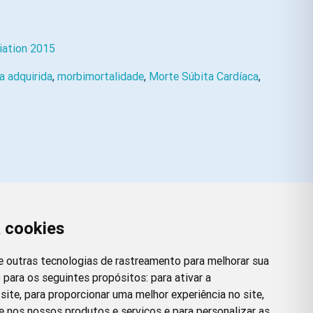
iation 2015
a adquirida
,
morbimortalidade
,
Morte Súbita Cardíaca
,
a cookies
Redes Sociais
Facebook
Instagram
Twitter
Pinterest
 e outras tecnologias de rastreamento para melhorar sua
 para os seguintes propósitos:
para ativar a
site
,
para proporcionar uma melhor experiência no site
,
e nos nossos produtos e serviços e para personalizar as