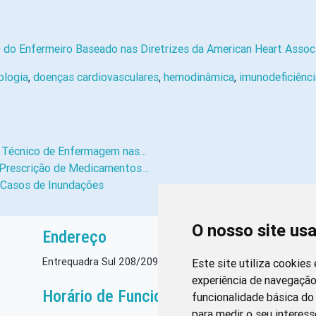
 do Enfermeiro Baseado nas Diretrizes da American Heart Assoc
ologia
,
doenças cardiovasculares
,
hemodinâmica
,
imunodeficiênci
o Técnico de Enfermagem nas…
a Prescrição de Medicamentos…
 Casos de Inundações
O nosso site us
Endereço
Entrequadra Sul 208/209, Asa Sul, CEP: 70390-100
Este site utiliza cookies
experiência de navegação
Horário de Funcionamento
funcionalidade básica do 
para medir o seu interess