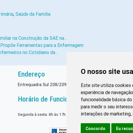
imária
,
Saúde da Família
miliar na Construção da SAE na…
e Propõe Ferramentas para a Enfermagem
fermeiros no Cotidiano da…
O nosso site us
Endereço
Entrequadra Sul 208/209, Asa Sul, CEP: 70390-100
Este site utiliza cookies
experiência de navegação
Horário de Funcionamento
funcionalidade básica do 
para medir o seu interess
interações de marketing
,
Segunda à sexta: 8h às 17h
Concordo
Eu recu