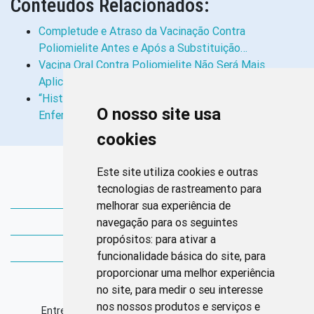
Conteúdos Relacionados:
Completude e Atraso da Vacinação Contra
Poliomielite Antes e Após a Substituição…
Vacina Oral Contra Poliomielite Não Será Mais
Aplicada no Brasil
“História da Enfermagem” Como Especialidade do
O nosso site usa
Enfermeiro
cookies
Links Rápidos
Este site utiliza cookies e outras
tecnologias de rastreamento para
Bibliotecas Corens
melhorar sua experiência de
navegação para os seguintes
Bases da Saúde
propósitos:
para ativar a
Bases de conhecimento
funcionalidade básica do site
,
para
proporcionar uma melhor experiência
Endereço
no site
,
para medir o seu interesse
nos nossos produtos e serviços e
Entrequadra Sul 208/209, Asa Sul, CEP: 70390-100