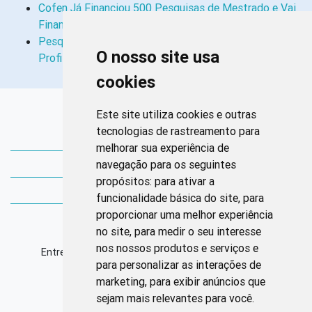
Cofen Já Financiou 500 Pesquisas de Mestrado e Vai
Financiar Mais 500 Mestrados e…
Pesquisas Buscam Traçar Condições de Trabalho de
O nosso site usa
Profissionais Que Atuam na Saúde…
cookies
Links Rápidos
Este site utiliza cookies e outras
tecnologias de rastreamento para
Bibliotecas Corens
melhorar sua experiência de
navegação para os seguintes
Bases da Saúde
propósitos:
para ativar a
Bases de conhecimento
funcionalidade básica do site
,
para
proporcionar uma melhor experiência
Endereço
no site
,
para medir o seu interesse
nos nossos produtos e serviços e
Entrequadra Sul 208/209, Asa Sul, CEP: 70390-100
para personalizar as interações de
marketing
,
para exibir anúncios que
Horário de Funcionamento
sejam mais relevantes para você
.