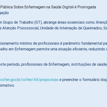
lgação
um Grupo de Trabalho (GT), abrange áreas essenciais como Atenção
de Atenção Psicossocial, Unidade de Internação de Queimados, S
sionamento mínimo de profissionais é parâmetro fundamental para
balho em Enfermagem permite uma atuação eficiente, reduzindo 
este período, profissionais de Enfermagem, instituições de saúd
a.cofen.gov.br/cofen/44/proposicao
e preencher o formulário dis
ormativo.