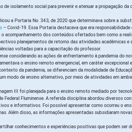
s de isolamento social para prevenir e atenuar a propagação da 
licou a Portaria No. 343, de 2020 que determinava sobre a substi
s
– Covid-19. Essa Portaria destacava que era responsabilidade d
em o acompanhamento dos conteúdos ofertados bem como a realiz
espectivos planejamentos de retorno das atividades acadêmicas 
ências voltadas para a capacitação do professor.
nense considerando as ações de enfrentamento à pandemia do nov
amentava o ensino remoto emergencial, em caráter excepcional e t
o contexto da pandemia, se diferenciam da modalidade de Educaç
um modo de ensino alternativo, por meio de atividades em ambi
rmagem III foi planejada para o ensino remoto mediado por tecn
Federal Fluminense. A referida disciplina abordou diversos con
ivos e informativos. Foi possível apresentar como ocorreu o en
inas. Além disso, as informações apresentadas subsidiaram nova
mpartilhar conhecimentos e experiências positivas que podem s