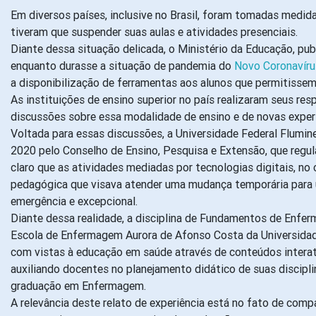
Em diversos países, inclusive no Brasil, foram tomadas medida
tiveram que suspender suas aulas e atividades presenciais.
Diante dessa situação delicada, o Ministério da Educação, pub
enquanto durasse a situação de pandemia do
Novo Coronavíru
a disponibilização de ferramentas aos alunos que permitiss
As instituições de ensino superior no país realizaram seus r
discussões sobre essa modalidade de ensino e de novas experi
Voltada para essas discussões, a Universidade Federal Flumi
2020 pelo Conselho de Ensino, Pesquisa e Extensão, que regul
claro que as atividades mediadas por tecnologias digitais, n
pedagógica que visava atender uma mudança temporária para 
emergência e excepcional.
Diante dessa realidade, a disciplina de Fundamentos de Enfe
Escola de Enfermagem Aurora de Afonso Costa da Universidade 
com vistas à educação em saúde através de conteúdos interat
auxiliando docentes no planejamento didático de suas discipl
graduação em Enfermagem.
A relevância deste relato de experiência está no fato de co