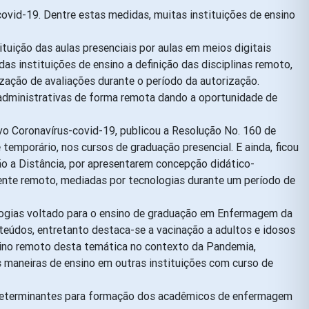
covid-19. Dentre estas medidas, muitas instituições de ensino
tuição das aulas presenciais por aulas em meios digitais
as instituições de ensino a definição das disciplinas remoto,
ação de avaliações durante o período da autorização.
e administrativas de forma remota dando a oportunidade de
o Coronavírus-covid-19, publicou a Resolução No. 160 de
emporário, nos cursos de graduação presencial. E ainda, ficou
ão a Distância, por apresentarem concepção didático-
ente remoto, mediadas por tecnologias durante um período de
ologias voltado para o ensino de graduação em Enfermagem da
teúdos, entretanto destaca-se a vacinação a adultos e idosos
sino remoto desta temática no contexto da Pandemia,
s maneiras de ensino em outras instituições com curso de
er determinantes para formação dos acadêmicos de enfermagem