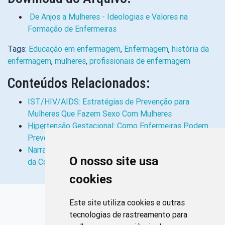
De Anjos a Mulheres - Ideologias e Valores na
Formação de Enfermeiras
Tags:
Educação em enfermagem
,
Enfermagem
,
história da
enfermagem
,
mulheres
,
profissionais de enfermagem
Conteúdos Relacionados:
IST/HIV/AIDS: Estratégias de Prevenção para
Mulheres Que Fazem Sexo Com Mulheres
Hipertensão Gestacional: Como Enfermeiras Podem
Prevenir Mortes
Narrativas de Enfermeiras e Enfermeiros em Tempos
O nosso site usa
da Covid-19: Uma História Oral
cookies
Links Rápidos
Este site utiliza cookies e outras
tecnologias de rastreamento para
Bibliotecas Corens