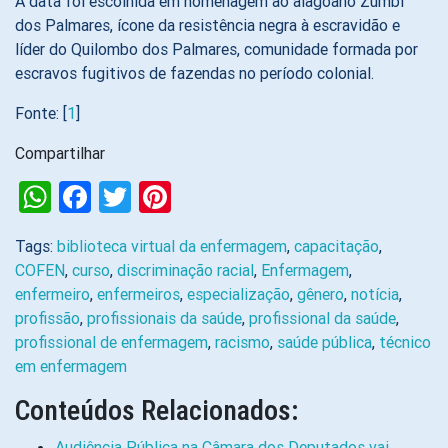
A data foi escolhida em homenagem ao alagoano Zumbi
dos Palmares, ícone da resistência negra à escravidão e
líder do Quilombo dos Palmares, comunidade formada por
escravos fugitivos de fazendas no período colonial.
Fonte: [
1
]
Compartilhar
WhatsApp
Facebook
Twitter
Pinterest
Tags:
biblioteca virtual da enfermagem
,
capacitação
,
COFEN
,
curso
,
discriminação racial
,
Enfermagem
,
enfermeiro
,
enfermeiros
,
especialização
,
gênero
,
notícia
,
profissão
,
profissionais da saúde
,
profissional da saúde
,
profissional de enfermagem
,
racismo
,
saúde pública
,
técnico
em enfermagem
Conteúdos Relacionados:
Audiência Pública na Câmara dos Deputados vai