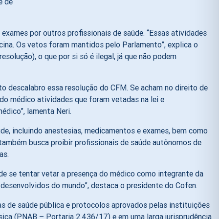
e exames por outros profissionais de saúde. “Essas atividades
cina. Os vetos foram mantidos pelo Parlamento”, explica o
solução), o que por si só é ilegal, já que não podem
eto descalabro essa resolução do CFM. Se acham no direito de
do médico atividades que foram vetadas na lei e
édico”, lamenta Neri.
úde, incluindo anestesias, medicamentos e exames, bem como
 também busca proibir profissionais de saúde autônomos de
as.
 de se tentar vetar a presença do médico como integrante da
is desenvolvidos do mundo”, destaca o presidente do Cofen.
 de saúde pública e protocolos aprovados pelas instituições
ica (PNAB – Portaria 2.436/17) e em uma larga jurisprudência