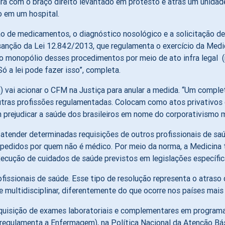
ção de medicamentos, o diagnóstico nosológico e a solicitação d
sanção da Lei 12.842/2013, que regulamenta o exercício da Medi
o monopólio desses procedimentos por meio de ato infra legal (re
ó a lei pode fazer isso”, completa.
n
) vai acionar o CFM na Justiça para anular a medida. “Um compl
utras profissões regulamentadas. Colocam como atos privativos 
prejudicar a saúde dos brasileiros em nome do corporativismo m
tender determinadas requisições de outros profissionais de sa
expedidos por quem não é médico. Por meio da norma, a Medicina
xecução de cuidados de saúde previstos em legislações específic
fissionais de saúde. Esse tipo de resolução representa o atraso
r e multidisciplinar, diferentemente do que ocorre nos países ma
quisição de exames laboratoriais e complementares em programas
 regulamenta a Enfermagem), na Política Nacional da Atenção Bás