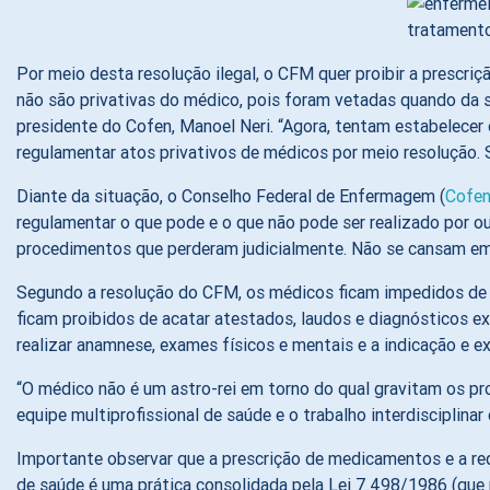
Por meio desta resolução ilegal, o CFM quer proibir a prescri
não são privativas do médico, pois foram vetadas quando da 
presidente do Cofen, Manoel Neri. “Agora, tentam estabelecer 
regulamentar atos privativos de médicos por meio resolução. S
Diante da situação, o Conselho Federal de Enfermagem (
Cofe
regulamentar o que pode e o que não pode ser realizado por o
procedimentos que perderam judicialmente. Não se cansam em 
Segundo a resolução do CFM, os médicos ficam impedidos de a
ficam proibidos de acatar atestados, laudos e diagnósticos 
realizar anamnese, exames físicos e mentais e a indicação e e
“O médico não é um astro-rei em torno do qual gravitam os pro
equipe multiprofissional de saúde e o trabalho interdisciplina
Importante observar que a prescrição de medicamentos e a re
de saúde é uma prática consolidada pela Lei 7.498/1986 (que