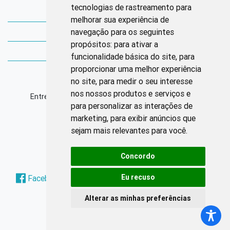
tecnologias de rastreamento para
Bibliotecas Corens
melhorar sua experiência de
navegação para os seguintes
Bases da Saúde
propósitos:
para ativar a
Bases de conhecimento
funcionalidade básica do site
,
para
proporcionar uma melhor experiência
Endereço
no site
,
para medir o seu interesse
nos nossos produtos e serviços e
Entrequadra Sul 208/209, Asa Sul, CEP: 70390-100
para personalizar as interações de
marketing
,
para exibir anúncios que
Horário de Funcionamento
sejam mais relevantes para você
.
Segunda à sexta: 8h às 17h
Concordo
Redes Sociais
Eu recuso
Facebook
Instagram
Twitter
Pinterest
Alterar as minhas preferências