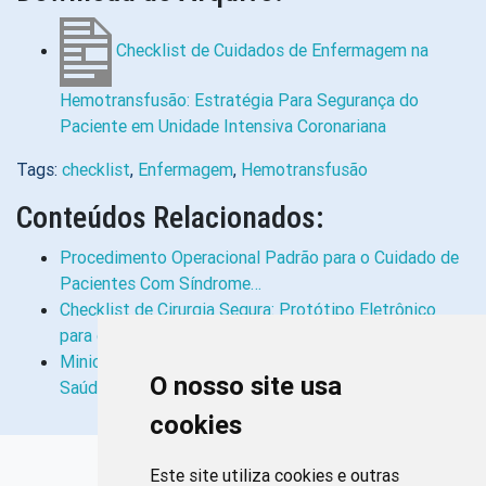
Checklist de Cuidados de Enfermagem na
Hemotransfusão: Estratégia Para Segurança do
Paciente em Unidade Intensiva Coronariana
Tags:
checklist
,
Enfermagem
,
Hemotransfusão
Conteúdos Relacionados:
Procedimento Operacional Padrão para o Cuidado de
Pacientes Com Síndrome…
Checklist de Cirurgia Segura: Protótipo Eletrônico
para o Paciente Oncológico
Minicurso “Instrumentos de Trabalho na Gestão Em
O nosso site usa
Saúde”: Estratégia de Educação…
cookies
Links Rápidos
Este site utiliza cookies e outras