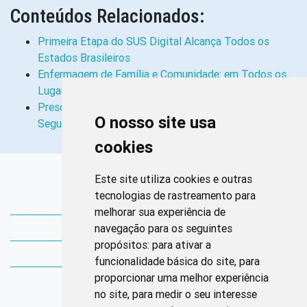
Conteúdos Relacionados:
Primeira Etapa do SUS Digital Alcança Todos os
Estados Brasileiros
Enfermagem de Família e Comunidade: em Todos os
Lugares, Para Todas as Pessoas
Prescrição de Medicamentos Por Enfermeiros é
O nosso site usa
Segura, Resolutiva e Tem Respaldo Legal
cookies
Links Rápidos
Este site utiliza cookies e outras
tecnologias de rastreamento para
Bibliotecas Corens
melhorar sua experiência de
navegação para os seguintes
Bases da Saúde
propósitos:
para ativar a
Bases de conhecimento
funcionalidade básica do site
,
para
proporcionar uma melhor experiência
Endereço
no site
,
para medir o seu interesse