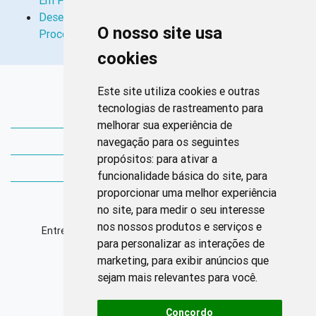
Em Pacientes Críticos:…
Desenvolvimento de Web App Para Simulação do
O nosso site usa
Processo de Enfermagem Em Ambiente Hospitalar
cookies
Links Rápidos
Este site utiliza cookies e outras
tecnologias de rastreamento para
Bibliotecas Corens
melhorar sua experiência de
navegação para os seguintes
Bases da Saúde
propósitos:
para ativar a
Bases de conhecimento
funcionalidade básica do site
,
para
proporcionar uma melhor experiência
Endereço
no site
,
para medir o seu interesse
nos nossos produtos e serviços e
Entrequadra Sul 208/209, Asa Sul, CEP: 70390-100
para personalizar as interações de
marketing
,
para exibir anúncios que
Horário de Funcionamento
sejam mais relevantes para você
.
Segunda à sexta: 8h às 17h
Concordo