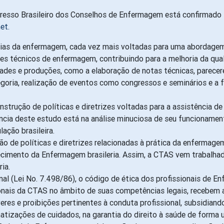
et.
cias da enfermagem, cada vez mais voltadas para uma abordagem h
es técnicos de enfermagem, contribuindo para a melhoria da qual
ades e produções, como a elaboração de notas técnicas, parecere
goria, realização de eventos como congressos e seminários e a f
trução de políticas e diretrizes voltadas para a assistência d
vância deste estudo está na análise minuciosa de seu funcioname
ação brasileira.
 de políticas e diretrizes relacionadas à prática da enfermage
ecimento da Enfermagem brasileria. Assim, a CTAS vem trabalhad
ia.
ional (Lei No. 7.498/86), o código de ética dos profissionais de
ionais da CTAS no âmbito de suas competências legais, recebem 
veres e proibições pertinentes à conduta profissional, subsidia
atizações de cuidados, na garantia do direito à saúde de forma u