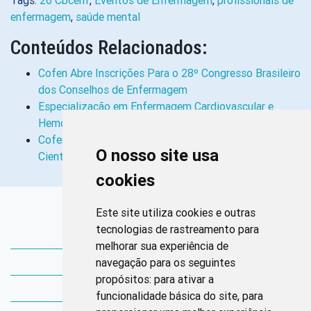
Tags:
26 Cbcenf
,
Eventos de Enfermagem
,
profissionais de
enfermagem
,
saúde mental
Conteúdos Relacionados:
Cofen Abre Inscrições Para o 28º Congresso Brasileiro
dos Conselhos de Enfermagem
Especialização em Enfermagem Cardiovascular e
Hemodinâmica Abre Inscrições
Cofen Abre Inscrições Para Submissão de Trabalhos
O nosso site usa
Científicos do 28º CBCENF
cookies
Links Rápidos
Este site utiliza cookies e outras
tecnologias de rastreamento para
Bibliotecas Corens
melhorar sua experiência de
navegação para os seguintes
Bases da Saúde
propósitos:
para ativar a
Bases de conhecimento
funcionalidade básica do site
,
para